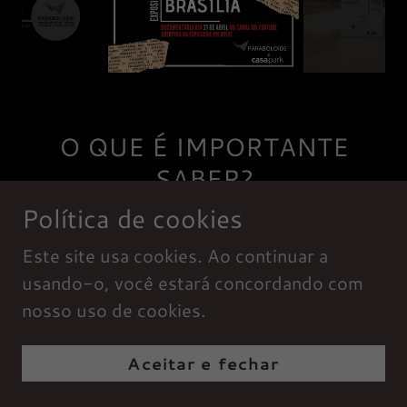
O QUE É IMPORTANTE
SABER?
Política de cookies
As cartas devem ser
Este site usa cookies. Ao continuar a
escritas em uma lauda;
usando-o, você estará concordando com
A intenção é comemorar a
nosso uso de cookies.
cidade e seus 60 anos.
Requalificar o patrimônio
Aceitar e fechar
é falar de Brasília como